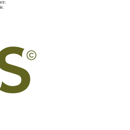
ace.
le.